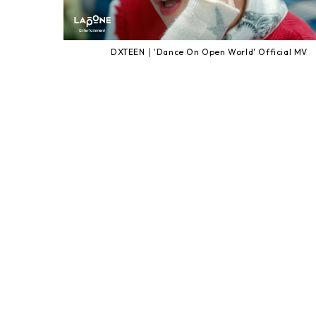
DXTEEN｜'Dance On Open World' Official MV
DXTEEN｜'Brand New Day' Member Animal ver.