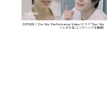
DXTEEN｜'Our Sky' Performance Video (ドラマ『Your Sky
ハレのち恋』エンディング主題歌)
DXTEEN｜'JOY' Performance Clip @ 2026 DXTEEN 2ND
ONE MAN LIVE TOUR 〜Heart & Soul〜