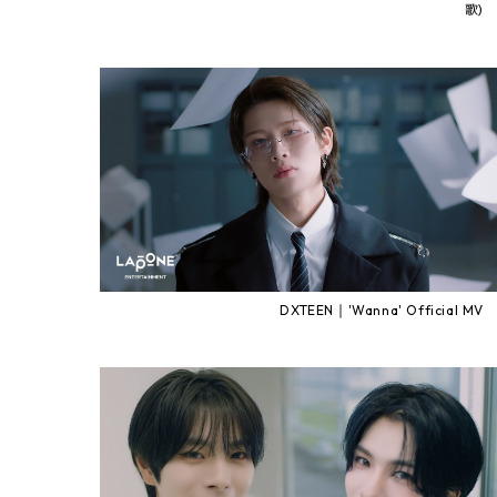
歌)
DXTEEN｜'Wanna' Official MV