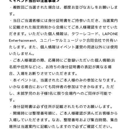
＜イベント当日の注意事項＞
・複数回ご当選された場合は、都度お並びなおしをお願いしま
す。
・当日ご当選者様には身分証明書をご持参いただき、当選案内
に記載された指定時刻から会場にてご本人様確認をさせていた
だきます。いただいた個人情報は、タワーレコード、LAPONE
Entertainment、ユニバーサルミュージック合同会社で共有い
たします。また、個人情報はイベント運営の用途以外には使用
いたしません。
・ご本人様確認の際、応募時にご登録いただいた個人情報(お
名前や住所など)と、お持ちの身分証明書の表記が異なる場
合、入場をお断りさせていただきます。
・本イベントは、当選されたご本人様のみの参加となります。
いかなる場合においても同伴者の参加はできかねます。ただ
し、未就学児のお子様1名に限り会場内へのご同伴が可能で
す。
・身分証明書は必ず住所が記載されたものでお願いします。
・開場時には整理番号順に、ご本人様確認が済んだお客様から
入場していただきます。なお、整理番号および集合時間、集合
場所は当選案内に記載いたしますので必ずご確認ください。