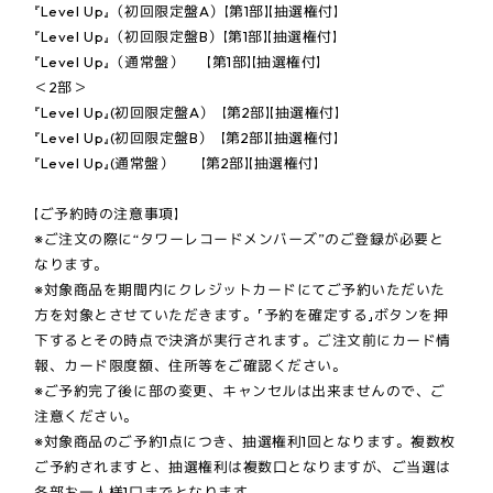
『Level Up』（初回限定盤A）【第1部】【抽選権付】
『Level Up』（初回限定盤B）【第1部】【抽選権付】
『Level Up』（通常盤） 【第1部】【抽選権付】
＜2部＞
『Level Up』(初回限定盤A） 【第2部】【抽選権付】
『Level Up』(初回限定盤B） 【第2部】【抽選権付】
『Level Up』(通常盤） 【第2部】【抽選権付】
【ご予約時の注意事項】
※ご注文の際に“タワーレコードメンバーズ”のご登録が必要と
なります。
※対象商品を期間内にクレジットカードにてご予約いただいた
方を対象とさせていただきます。「予約を確定する」ボタンを押
下するとその時点で決済が実行されます。ご注文前にカード情
報、カード限度額、住所等をご確認ください。
※ご予約完了後に部の変更、キャンセルは出来ませんので、ご
注意ください。
※対象商品のご予約1点につき、抽選権利1回となります。複数枚
ご予約されますと、抽選権利は複数口となりますが、ご当選は
各部お一人様1口までとなります。