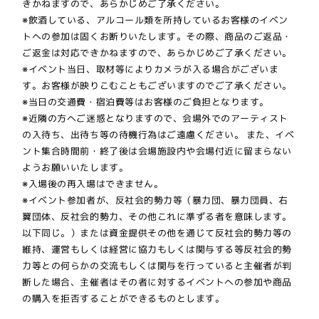
きかねますので、あらかじめご了承ください。
※飲酒している、アルコール類を所持しているお客様のイベン
トへの参加は固くお断りいたします。その際、商品のご返品・
ご返金は対応できかねますので、あらかじめご了承ください。
※イベント当日、取材等によりカメラが入る場合がございま
す。お客様が映りこむこともございますのでご了承ください。
※当日の交通費・宿泊費等はお客様のご負担となります。
※近隣の方へご迷惑となりますので、会場外でのアーティスト
の入待ち、出待ち等の待機行為はご遠慮ください。 また、イベ
ント集合時間前・終了後は会場施設内や会場付近に留まらない
ようお願いいたします。
※入場後の再入場はできません。
※イベント参加者が、反社会的勢力等（暴力団、暴力団員、右
翼団体、反社会的勢力、その他これに準ずる者を意味します。
以下同じ。）または資金提供その他を通じて反社会的勢力等の
維持、運営もしくは経営に協力もしくは関与する等反社会的勢
力等との何らかの交流もしくは関与を行っていると主催者が判
断した場合、主催者はその者に対するイベントへの参加や商品
の購入を拒否することができるものとします。