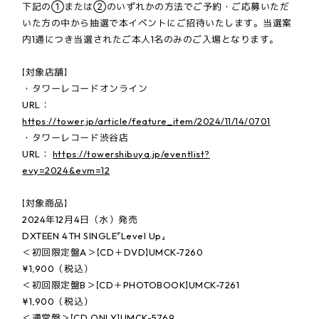
下記の①または②のいずれかの方法でご予約・ご応募いただ
いた方の中から抽選で本イベントにご招待いたします。当選案
内1通につき当選されたご本人1名のみのご入場となります。
【対象店舗】
・タワーレコードオンライン
URL：
https://tower.jp/article/feature_item/2024/11/14/0701
・タワーレコード渋谷店
URL：
https://towershibuya.jp/eventlist?
evy=2024&evm=12
【対象商品】
2024年12月4日（水）発売
DXTEEN 4TH SINGLE『Level Up』
＜初回限定盤A＞【CD＋DVD】UMCK-7260
¥1,900（税込）
＜初回限定盤B＞【CD＋PHOTOBOOK】UMCK-7261
¥1,900（税込）
＜通常盤＞【CD ONLY】UMCK-5769