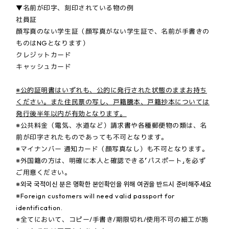
▼名前が印字、刻印されている物の例
社員証
顔写真のない学⽣証（顔写真がない学生証で、名前が手書きの
ものはNGとなります）
クレジットカード
キャッシュカード
※公的証明書はいずれも、公的に発行された状態のままお持ち
ください。また住民票の写し、戸籍謄本、戸籍抄本については
発行後半年以内が有効となります。
※公共料⾦（電気、⽔道など）請求書や各種郵便物の類は、名
前が印字されたものであっても不可となります。
※マイナンバー 通知カード（顔写真なし）も不可となります。
※外国籍の方は、明確に本人と確認できる「パスポート」を必ず
ご用意ください。
※외국 국적이신 분은 명확한 본인확인을 위해 여권을 반드시 준비해주세요
※Foreign customers will need valid passport for
identification.
※全てにおいて、コピー/手書き/期限切れ/使用不可の細工が施