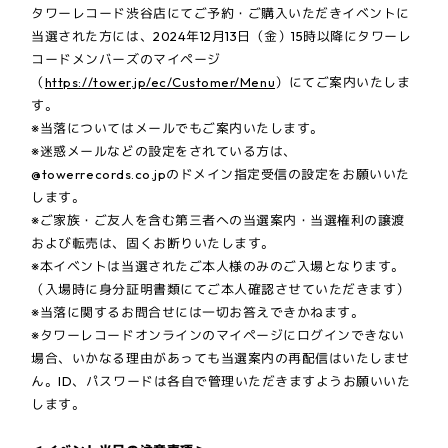
タワーレコード渋谷店にてご予約・ご購入いただきイベントに
当選された方には、2024年12月13日（金）15時以降にタワーレ
コードメンバーズのマイページ
（
https://tower.jp/ec/Customer/Menu
）にてご案内いたしま
す。
※当落についてはメールでもご案内いたします。
※迷惑メールなどの設定をされている方は、
@towerrecords.co.jpのドメイン指定受信の設定をお願いいた
します。
※ご家族・ご友人を含む第三者への当選案内・当選権利の譲渡
および転売は、固くお断りいたします。
※本イベントは当選されたご本人様のみのご入場となります。
（入場時に身分証明書類にてご本人確認させていただきます）
※当落に関するお問合せには一切お答えできかねます。
※タワーレコードオンラインのマイページにログインできない
場合、いかなる理由があっても当選案内の再配信はいたしませ
ん。ID、パスワードは各自で管理いただきますようお願いいた
します。