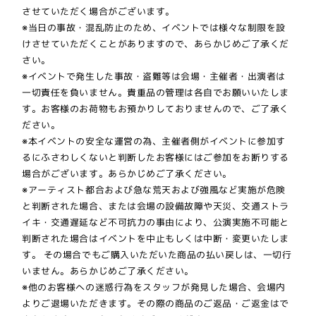
させていただく場合がございます。
※当日の事故・混乱防止のため、イベントでは様々な制限を設
けさせていただくことがありますので、あらかじめご了承くだ
さい。
※イベントで発生した事故・盗難等は会場・主催者・出演者は
一切責任を負いません。貴重品の管理は各自でお願いいたしま
す。お客様のお荷物もお預かりしておりませんので、ご了承く
ださい。
※本イベントの安全な運営の為、主催者側がイベントに参加す
るにふさわしくないと判断したお客様にはご参加をお断りする
場合がございます。あらかじめご了承ください。
※アーティスト都合および急な荒天および強風など実施が危険
と判断された場合、または会場の設備故障や天災、交通ストラ
イキ・交通遅延など不可抗力の事由により、公演実施不可能と
判断された場合はイベントを中止もしくは中断・変更いたしま
す。 その場合でもご購入いただいた商品の払い戻しは、一切行
いません。あらかじめご了承ください。
※他のお客様への迷惑行為をスタッフが発見した場合、会場内
よりご退場いただきます。その際の商品のご返品・ご返金はで