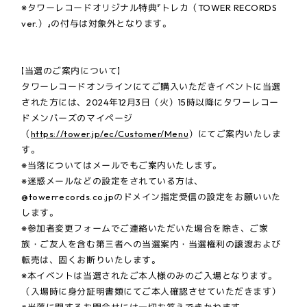
※タワーレコードオリジナル特典『トレカ（TOWER RECORDS
ver.）』の付与は対象外となります。
【当選のご案内について】
タワーレコードオンラインにてご購入いただきイベントに当選
された方には、2024年12月3日（火）15時以降にタワーレコー
ドメンバーズのマイページ
（
https://tower.jp/ec/Customer/Menu
）にてご案内いたしま
す。
※当落についてはメールでもご案内いたします。
※迷惑メールなどの設定をされている方は、
@towerrecords.co.jpのドメイン指定受信の設定をお願いいた
します。
※参加者変更フォームでご連絡いただいた場合を除き、ご家
族・ご友人を含む第三者への当選案内・当選権利の譲渡および
転売は、固くお断りいたします。
※本イベントは当選されたご本人様のみのご入場となります。
（入場時に身分証明書類にてご本人確認させていただきます）