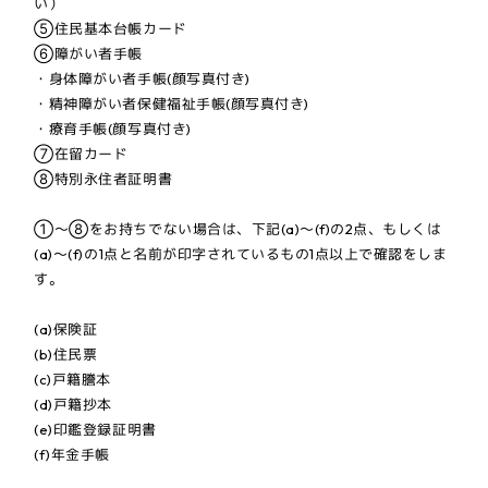
い）
⑤住民基本台帳カード
⑥障がい者手帳
・身体障がい者手帳(顔写真付き)
・精神障がい者保健福祉手帳(顔写真付き)
・療育手帳(顔写真付き)
⑦在留カード
⑧特別永住者証明書
①〜⑧をお持ちでない場合は、下記(a)〜(f)の2点、もしくは
(a)〜(f)の1点と名前が印字されているもの1点以上で確認をしま
す。
(a)保険証
(b)住民票
(c)戸籍謄本
(d)戸籍抄本
(e)印鑑登録証明書
(f)年金手帳