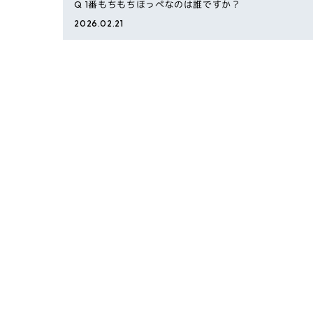
Q
1番もちもちほっぺなのは誰ですか？
2026.02.21
Q
みんな辛いのはどれくらい得意〜？？
2026.02.16
Q
自分の人生を映画化するとしたらタイトルなにに
するー？
2026.02.14
Q
プリンは固め派？とろとろ派？
2026.02.11
Q
生まれ変わったら何になりたい？
2026.02.07