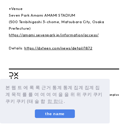
▪️Venue
Seven Park Amami AMAMI STADIUM
(500 Tenbihigashi 3-chome, Matsubara City, Osaka
Prefecture)
https://amami.sevenpark.jp/information/access/
Details:
https://dxteen.com/news/detail/1872
BACK
본 웹 트 에 록 록 근거 통계 통계 집계 집계 집
계 목적 를 를 여 여 여 여 을 을 위 위 쿠키 쿠키
© LAPONE ENTERTAINMENT / Fanplus
쿠키 쿠키 (태 술 합
합 합다
.
the name