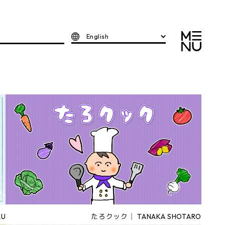
English
U
たろクック│ TANAKA SHOTARO