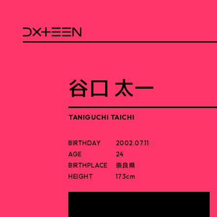
谷口 太一
TANIGUCHI TAICHI
BIRTHDAY
2002.07.11
AGE
24
BIRTHPLACE
奈良県
HEIGHT
173cm