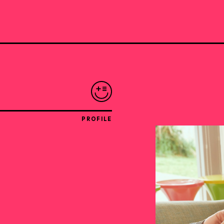
PROFILE