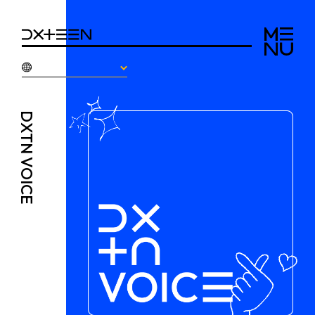
DXTN
VOICE