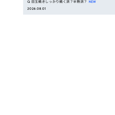
Q
目玉焼きしっかり焼く派？半熟派？
2026.08.01
Q
「人生で一番どうでもいい自慢」を教えてください
2026.07.25
Q
お笑いライブするなら、誰とコンビ組む？
2026.07.20
Q
お風呂何分ぐらいかかる？
2026.07.18
Q
もしも、一生「それしか食べられない」ってなった
ら何を選ぶ？？
2026.07.14