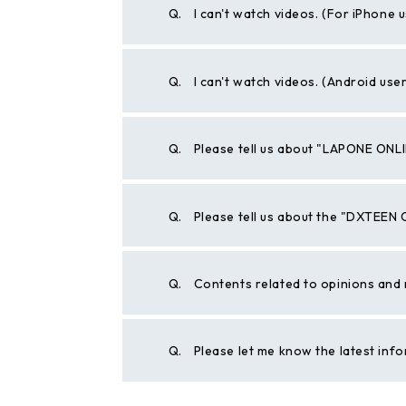
Q.
I can't watch videos. (For iPhone 
Q.
I can't watch videos. (Android use
Q.
Please tell us about "LAPONE ONL
Q.
Please tell us about the "DXTEEN
Q.
Contents related to opinions and
Q.
Please let me know the latest info