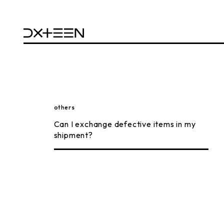
others
Can I exchange defective items in my
shipment?