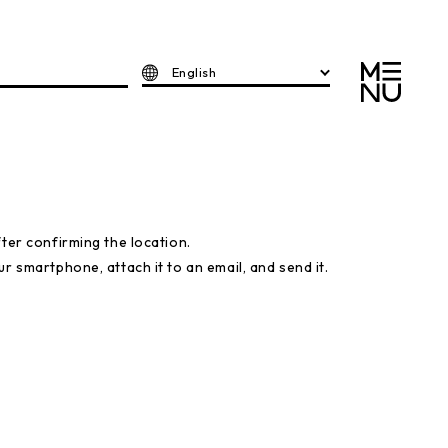
English
fter confirming the location.
r smartphone, attach it to an email, and send it.