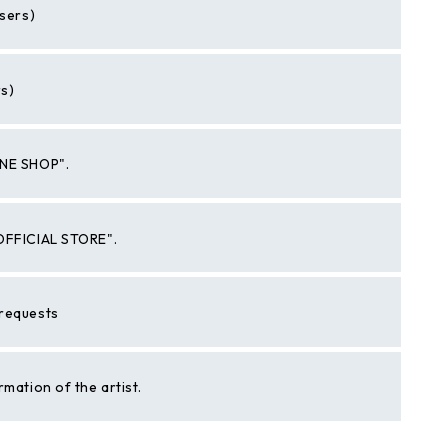
users)
rs)
INE SHOP".
 OFFICIAL STORE".
 requests
rmation of the artist.