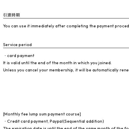
引渡時期
You can use it immediately after completing the payment proced
Service period
・card payment
It is valid until the end of the month in which you joined.
Unless you cancel your membership, it will be automatically ren
[Monthly fee lump sum payment course]
・Credit card payment, Paypal(Sequential addition)
The expiration date is until the end of the same month of the f