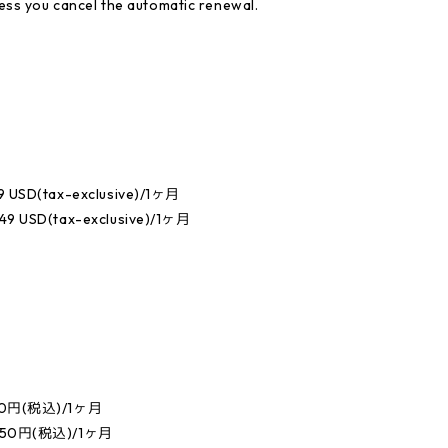
ess you cancel the automatic renewal.
D(tax-exclusive)/1ヶ月
SD(tax-exclusive)/1ヶ月
50円(税込)/1ヶ月
650円(税込)/1ヶ月