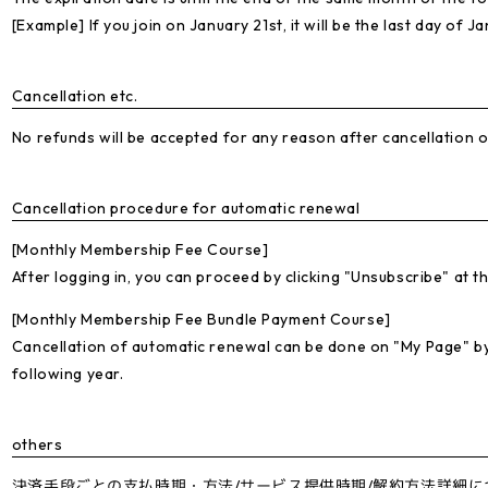
[Example] If you join on January 21st, it will be the last day of J
Cancellation etc.
No refunds will be accepted for any reason after cancellation 
Cancellation procedure for automatic renewal
[Monthly Membership Fee Course]
After logging in, you can proceed by clicking "Unsubscribe" at t
[Monthly Membership Fee Bundle Payment Course]
Cancellation of automatic renewal can be done on "My Page" b
following year.
others
決済手段ごとの支払時期・方法/サービス提供時期/解約方法詳細に