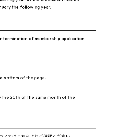
anuary the following year.
or termination of membership application.
he bottom of the page.
y the 20th of the same month of the
ついては
こちら
よりご確認ください。