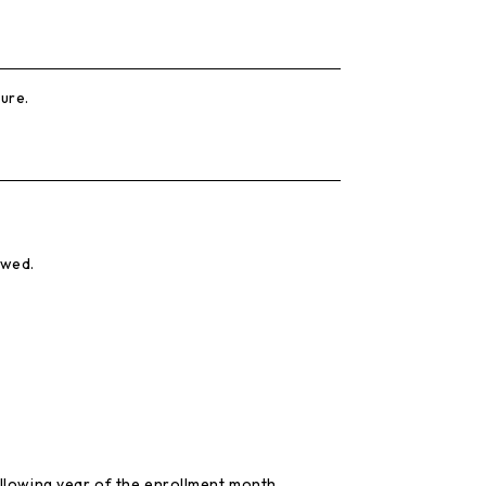
ure.
ewed.
ollowing year of the enrollment month.