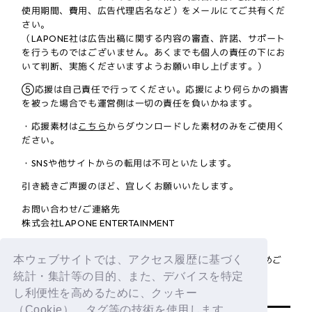
使用期間、費用、広告代理店名など）をメールにてご共有くだ
さい。
（LAPONE社は広告出稿に関する内容の審査、許諾、サポート
を行うものではございません。あくまでも個人の責任の下にお
いて判断、実施くださいますようお願い申し上げます。）
⑤応援は自己責任で行ってください。応援により何らかの損害
を被った場合でも運営側は一切の責任を負いかねます。
・応援素材は
こちら
からダウンロードした素材のみをご使用く
ださい。
・SNSや他サイトからの転用は不可といたします。
引き続きご声援のほど、宜しくお願いいたします。
お問い合わせ/ご連絡先
株式会社LAPONE ENTERTAINMENT
■
お問い合わせフォーム
本ウェブサイトでは、アクセス履歴に基づく
※全てのお問い合わせにお答えすることはできません。予めご
了承ください。
統計・集計等の目的、また、デバイスを特定
し利便性を高めるために、クッキー
BACK
（Cookie）、タグ等の技術を使用します。