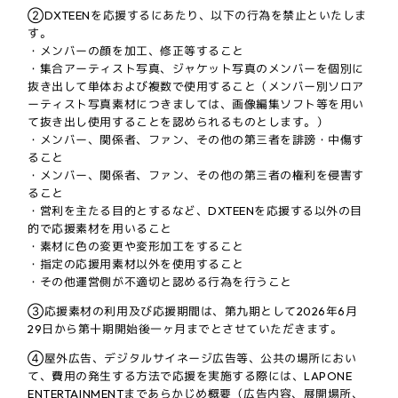
②DXTEENを応援するにあたり、以下の行為を禁止といたしま
す。
・メンバーの顔を加工、修正等すること
・集合アーティスト写真、ジャケット写真のメンバーを個別に
抜き出して単体および複数で使用すること（メンバー別ソロア
ーティスト写真素材につきましては、画像編集ソフト等を用い
て抜き出し使用することを認められるものとします。）
・メンバー、関係者、ファン、その他の第三者を誹謗・中傷す
ること
・メンバー、関係者、ファン、その他の第三者の権利を侵害す
ること
・営利を主たる目的とするなど、DXTEENを応援する以外の目
的で応援素材を用いること
・素材に色の変更や変形加工をすること
・指定の応援用素材以外を使用すること
・その他運営側が不適切と認める行為を行うこと
③応援素材の利用及び応援期間は、第九期として2026年6月
29日から第十期開始後一ヶ月までとさせていただきます。
④屋外広告、デジタルサイネージ広告等、公共の場所におい
て、費用の発生する方法で応援を実施する際には、LAPONE
ENTERTAINMENTまであらかじめ概要（広告内容、展開場所、