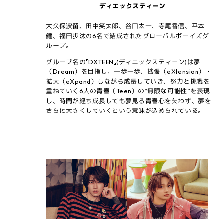
ディエックスティーン
大久保波留、田中笑太郎、谷口太一、寺尾香信、平本
健、福田歩汰の6名で結成されたグローバルボーイズグ
ループ。
グループ名の「DXTEEN」(ディエックスティーン)は夢
（Dream）を目指し、一歩一歩、拡張（eXtension）・
拡大（eXpand）しながら成長していき、
努力と挑戦を
重ねていく6人の青春（Teen）の“無限な可能性”を表現
し、時間が経ち成長しても夢見る青春心を失わず、夢を
さらに大きくしていくという意味が込められている。