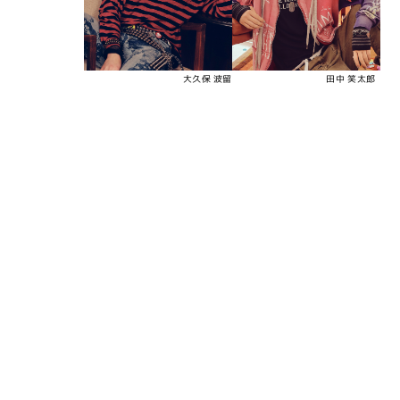
大久保 波留
田中 笑太郎
谷口 太一
寺尾 香信