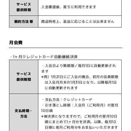
サービス
入金確認後、直ちに利用できます
提供時期
解約方法 等
商品特性上、返品に応じることは出来ません
月会費
・1ヶ月クレジットカード自動継続決済
・入会日より無期限／毎月1日に自動更新され
ます
サービス
※例）1月21日にご入会の場合、初月の会員期限
提供期間
は入会月月末の1月31日となり、以降毎月1日
に自動更新されます
・支払方法：クレジットカード
・引き落とし時期：入会月（ご利用月）の翌月
支払時期・
10日頃
方法
※後決済となりますので、ご利用月の翌月10日
頃にまとめて1ヶ月分を決済。以降、毎月10
日頃に前月ご利用分をお支払いいただきます