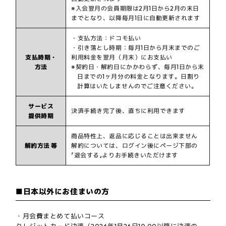
※入会翌月の会員期限は2月1日から2月の末日
までとなり、以降毎月1日に自動更新されます
・支払方法：ドコモ払い
・引き落とし時期：毎月1日から月末までのご
支払時期・
利用料金を翌月（月末）にお支払い
方法
※契約日・解約日にかかわらず、毎月1日から末
日までの1ヶ月分の料金となります。日割り
計算はいたしませんのでご注意ください。
サービス
決済手続き完了後、直ちに利用できます
提供時期
商品特性上、返品に応じることは出来ません
解約方法 等
解約については、ログイン後にページ下部の
『退会する』よりお手続きいただけます
■日本以外にお住まいの方
・月会費まとめて払いコース