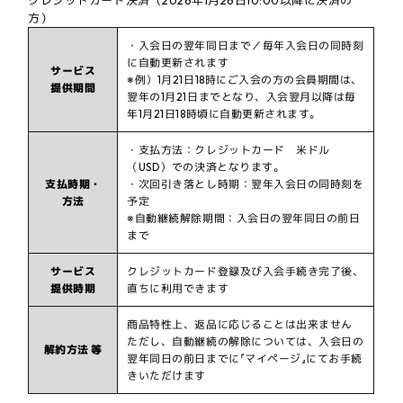
クレジットカード決済（2026年1月26日10:00以降に決済の
方）
・入会日の翌年同日まで／毎年入会日の同時刻
に自動更新されます
サービス
※例）1月21日18時にご入会の方の会員期間は、
提供期間
翌年の1月21日までとなり、入会翌月以降は毎
年1月21日18時頃に自動更新されます。
・支払方法：クレジットカード 米ドル
（USD）での決済となります。
支払時期・
・次回引き落とし時期：翌年入会日の同時刻を
方法
予定
※自動継続解除期間：入会日の翌年同日の前日
まで
サービス
クレジットカード登録及び入会手続き完了後、
提供時期
直ちに利用できます
商品特性上、返品に応じることは出来ません
ただし、自動継続の解除については、入会日の
解約方法 等
翌年同日の前日までに『マイページ』にてお手続
きいただけます