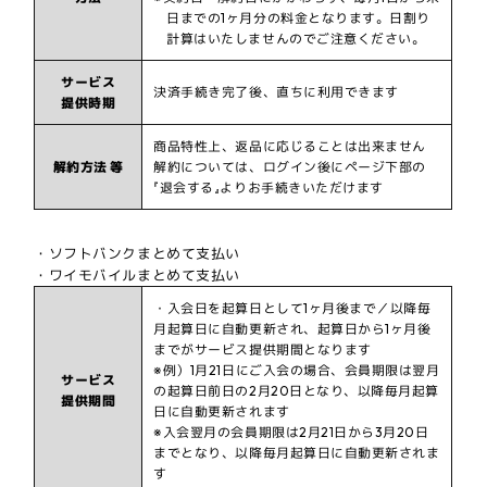
日までの1ヶ月分の料金となります。日割り
計算はいたしませんのでご注意ください。
サービス
決済手続き完了後、直ちに利用できます
提供時期
商品特性上、返品に応じることは出来ません
解約方法 等
解約については、ログイン後にページ下部の
『退会する』よりお手続きいただけます
・ソフトバンクまとめて支払い
・ワイモバイルまとめて支払い
・入会日を起算日として1ヶ月後まで／以降毎
月起算日に自動更新され、起算日から1ヶ月後
までがサービス提供期間となります
※例）1月21日にご入会の場合、会員期限は翌月
サービス
の起算日前日の2月20日となり、以降毎月起算
提供期間
日に自動更新されます
※入会翌月の会員期限は2月21日から3月20日
までとなり、以降毎月起算日に自動更新されま
す