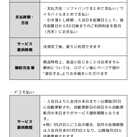
・支払方法：ソフトバンクまとめて支払い／ワ
イモバイルまとめて支払い
支払時期・
・引き落とし時期：入会日を起算日として、毎
方法
月起算日から30日後までのご利用料金を翌月
（月末）にお支払い
サービス
決済完了後、直ちに利用できます
提供時期
商品特性上、返品に応じることは出来ません
解約方法 等
解約については、ログイン後にページ下部の
『退会する』よりお手続きいただけます
・ドコモ払い
・入会日より入会月の末日まで／以降毎月1日
に自動更新され、自動更新日の初日から自動更
新月の末日までがサービス提供期間となりま
す。
サービス
※例）1月21日にご入会の場合、初月の会員期限
提供期間
は入会月月末の1月31日となり、以降毎月1日に
自動更新されます