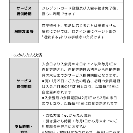
サービス
クレジットカード登録及び入会手続き完了後、
提供時期
直ちに利用できます
商品特性上、返品に応じることは出来ません
解約方法 等
解約については、ログイン後にページ下部の
『退会する』よりお手続きいただけます
・auかんたん決済
入会日より入会月の末日まで／以降毎月1日に
自動更新され、自動更新日の初日から自動更新
月の末日までがサービス提供期間となります。
サービス
※例）1月21日にご入会の場合、初月の会員期限
提供期間
は入会月月末の1月31日となり、以降毎月1日に
自動更新されます
※入会翌月の会員期限は2月1日から2月の末日
までとなり、以降毎月1日に自動更新されます
・支払方法：auかんたん決済
・引き落とし時期：毎月1日から月末までのご
支払時期・
利用料金を翌月にお支払い
方法
※契約日・解約日にかかわらず、毎月1日から末