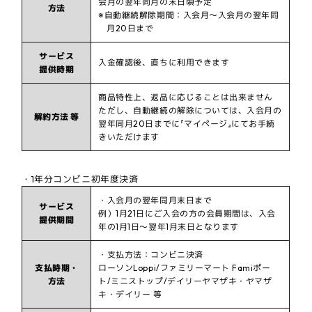
会月の翌年同月の末日頃予定
方法
※自動継続解除期間：入会月～入会月の翌年同
月20日まで
サービス
入金確認後、直ちに利用できます
提供時期
商品特性上、返品に応じることは出来ません
ただし、自動継続の解除については、入会月の
解約方法 等
翌年同月20日までに『マイページ』にてお手続
きいただけます
・1年分コンビニ初年度決済
・入会月の翌年同月末日まで
サービス
例）1月21日にご入会の方の会員期間は、入会
提供期間
年の1月1日～翌年1月末日となります
・支払方法：コンビニ決済
支払時期・
ローソンLoppi/ファミリーマート Famiポー
方法
ト/ミニストップ/デイリーヤマザキ・ヤマザ
キ・デイリー 等