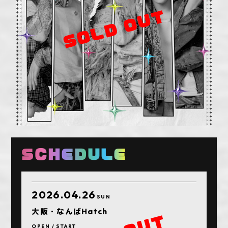
SCHEDULE
2026.04.26
SUN
大阪・なんばHatch
OPEN / START