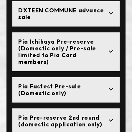
DXTEEN COMMUNE advance
sale
Pia Ichihaya Pre-reserve
(Domestic only / Pre-sale
limited to Pia Card
members)
Pia Fastest Pre-sale
(Domestic only)
Pia Pre-reserve 2nd round
(domestic application only)